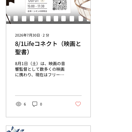
2026年7月30日
∙
2
分
8/1Lifeコネクト（映画と
聖書）
8月1日（土）は、映画の音
響監督として数多くの映画
に携わり、現在はフリーで
映画制作をされている松本
サキさんにリードをお願い
します。 松本さんは、映画
の構成を見た時、神の創造
の御業の偉大さに気が付か
6
0
されました！ 映画、ドラ
マ、CM、小説、漫画など、
構成がしっかりした作品
は、しっかりと伝わるもの
があります。「脚本から紐