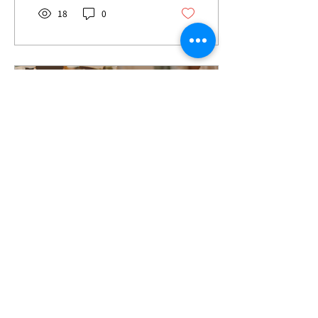
スラエルの民にとって永遠
18
0
の命を得ることは大胆な転
換と言えます。 教会に行く
ことも、ある人にとっては
大胆な行動かもしれませ
ん。 しかし、永遠の命を求
めることは価値があること
を求めることと言えます。
2026年4月24日
∙
2
分
5/1（金）東京フェロー
シップ（バランスホイー
ル）
東京都内でクリスチャンを