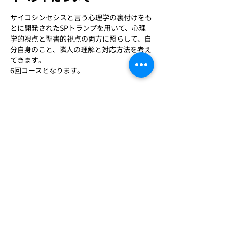
サイコシンセシスと言う心理学の裏付けをも
とに開発されたSPトランプを用いて、心理
学的視点と聖書的視点の両方に照らして、自
分自身のこと、隣人の理解と対応方法を考え
てきます。
6回コースとなります。
＜主な内容＞
主に三部構成となっています。
①人間関係、コミュニケーションの土台
交流分析のストローク理論を用いています。
さらに表示
このイベントをシェア