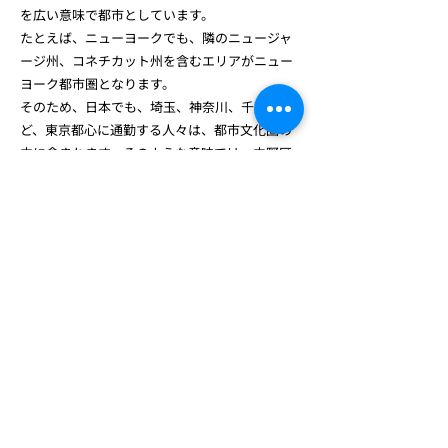
を広い意味で都市としています。
たとえば、ニューヨークでも、隣のニュージャ
ージ州、コネチカット州を含むエリアがニュー
ヨーク都市圏となります。
そのため、日本でも、埼玉、神奈川、千葉な
ど、東京都心に通勤する人々は、都市文化圏の
中に含まれます。そのような意味では、中野区
は、かなり中心よりの都市と考えています。
「都市」は 人の集まりと、文化の交差点で、物
事を広げる力を備えています。
この中野区を中
心に教会開拓を始めて、いずれは、さらに多く
の教会を生み出す流れを作り、日本の教会の危
機に対して向き合っていきたい
と考えていま
す！
お気軽にご参加ください！
礼拝
はもちろん、他にも、
コミュニティグルー