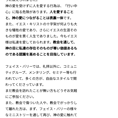
神の愛を受けずに人を愛する行為は、「行い中
心」に陥る危険があります。
人を愛すること
と、神の愛につながることは表裏一体
です。
また、イエス・キリストの十字架が何よりも大
きな犠牲の愛であり、さらにイエスの生涯その
ものが愛を貫く人生でありました。今もイエス
様は私達を愛しておられます。
教会を通して、
神の目に私達の存在そのものが尊い価値あるも
のである認識を高めることを目指しています
。
フェイス・バリーでは、礼拝以外に、コミュニ
ティグループ、メンタリング、セミナー等も行
われていて、多くの方が、自由なスタイルで関
わってくださっています。
まだ教会を訪れたことが無い方もどうぞお気軽
にご参加ください。
また、教会で傷ついた人や、教会でがっかりし
て離れた方は、まず、フェイス・バリーの様々
なミニストリーを通して再び、神の愛に触れて