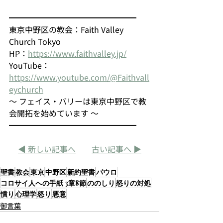
━━━━━━━━━━━━━━━━
東京中野区の教会：Faith Valley 
Church Tokyo
HP：
https://www.faithvalley.jp/
YouTube：
https://www.youtube.com/@Faithvall
eychurch
～ フェイス・バリーは東京中野区で教
会開拓を始めています ～
━━━━━━━━━━━━━━━━
◀ 新しい記事へ
古い記事へ ▶
聖書
教会
東京
中野区
新約聖書
パウロ
コロサイ人への手紙 3章8節
ののしり
怒りの対処
憤り
心理学
怒り
悪意
御言葉