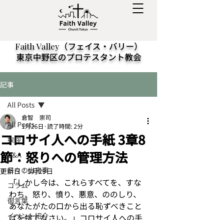
（フェイス・バリー）
Faith Valley
東京中野区のプロテスタント教会
記事
All Posts
倉智 崇司
All Posts
1月26日
読了時間: 2分
コロサイ人への手紙 3章8
挨拶
節：怒りへの管理方法
Q&A
日々の出来事
更新日：
5月29日
「しかし今は、これらすべてを、すな
コラム
わち、怒り、憤り、悪意、ののしり、
御言葉
あなたがたの口から出る恥ずべきこと
イベント紹介
ばを捨てなさい。」コロサイ人への手