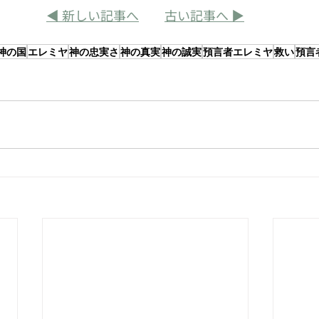
◀ 
新しい記事へ
古い記事へ
 ▶
神の国
エレミヤ
神の忠実さ
神の真実
神の誠実
預言者エレミヤ
救い
預言