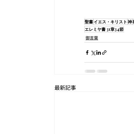
聖書
イエス・キリスト
神
エレミヤ書 31章34節
御言葉
最新記事