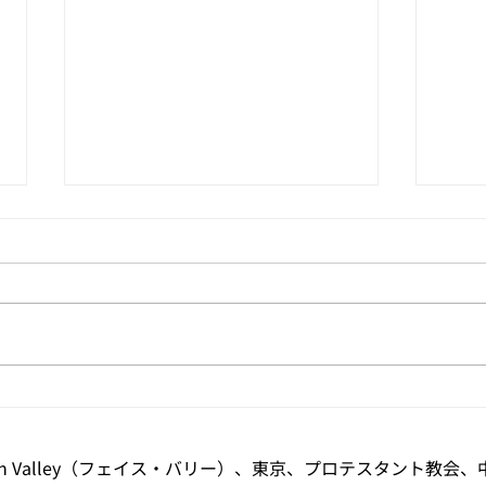
人間の働きは、神の物語の一
エレ
部：出エジプト記 9:16
仕え
​Faith Valley（フェイス・バリー）、東京、プロテスタント教会、