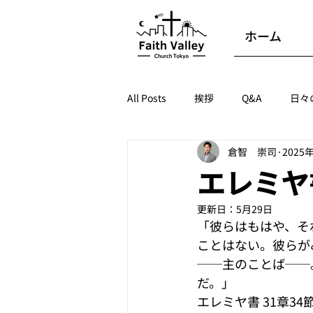
ホーム
All Posts
挨拶
Q&A
日々
倉智 崇司
2025
エレミヤ
更新日：
5月29日
「彼らはもはや、そ
ことはない。彼らが
──主のことば──
だ。」
エレミヤ書 31章34