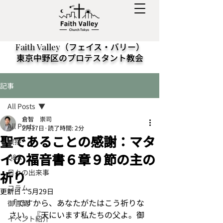
（フェイス・バリー）
Faith Valley
東京中野区のプロテスタント教会
記事
All Posts
倉智 崇司
All Posts
2月17日
読了時間: 2分
聖であることの感謝：マタ
挨拶
イの福音書６章９節の主の
Q&A
日々の出来事
祈り
コラム
更新日：
5月29日
「ですから、あなたがたはこう祈りな
御言葉
さい。『天にいます私たちの父よ。御
イベント紹介