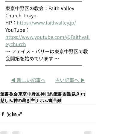
━━━━━━━━━━━━━━━━
東京中野区の教会：Faith Valley 
Church Tokyo
HP：
https://www.faithvalley.jp/
YouTube：
https://www.youtube.com/@Faithvall
eychurch
～ フェイス・バリーは東京中野区で教
会開拓を始めています ～
━━━━━━━━━━━━━━━━
◀ 新しい記事へ
古い記事へ ▶
聖書
教会
東京
中野区
神
旧約聖書
困難
裁き
1:7
慈しみ
神の裁き
主
ナホム書
苦難