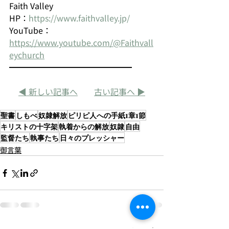
Faith Valley
HP：
https://www.faithvalley.jp/
YouTube：
https://www.youtube.com/@Faithvall
eychurch
━━━━━━━━━━━━━━━
◀ 
新しい記事へ
古い記事へ
 ▶
聖書
しもべ
奴隷解放
ピリピ人への手紙1章1節
キリストの十字架
執着からの解放
奴隷
自由
監督たち
執事たち
日々のプレッシャー
御言葉