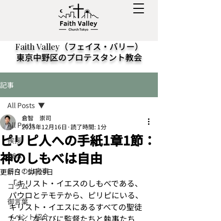
（フェイス・バリー）
Faith Valley
東京中野区のプロテスタント教会
記事
All Posts
倉智 崇司
All Posts
2025年12月16日
読了時間: 1分
ピリピ人への手紙1章1節：
挨拶
神のしもべは自由
Q&A
日々の出来事
更新日：
5月29日
「キリスト・イエスのしもべである、
コラム
パウロとテモテから、ピリピにいる、
御言葉
キリスト・イエスにあるすべての聖徒
イベント紹介
たち、ならびに監督たちと執事たち